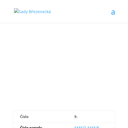
SADY BŘEZENECKÁ
Etapa I. pozemek 9
Číslo
9.
Číslo parcely
5455/7, 5455/6