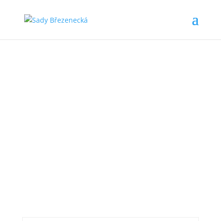
SADY BŘEZENECKÁ
Etapa I. pozemek
24